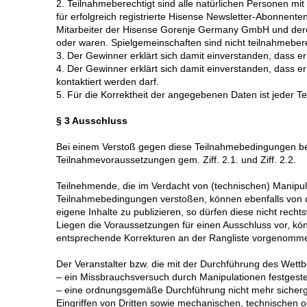
2. Teilnahmeberechtigt sind alle natürlichen Personen mi
für erfolgreich registrierte Hisense Newsletter-Abonnente
Mitarbeiter der Hisense Gorenje Germany GmbH und deren
oder waren. Spielgemeinschaften sind nicht teilnahmebere
3. Der Gewinner erklärt sich damit einverstanden, dass 
4. Der Gewinner erklärt sich damit einverstanden, dass
kontaktiert werden darf.
5. Für die Korrektheit der angegebenen Daten ist jeder Te
§ 3 Ausschluss
Bei einem Verstoß gegen diese Teilnahmebedingungen beh
Teilnahmevoraussetzungen gem. Ziff. 2.1. und Ziff. 2.2.
Teilnehmende, die im Verdacht von (technischen) Manipu
Teilnahmebedingungen verstoßen, können ebenfalls von 
eigene Inhalte zu publizieren, so dürfen diese nicht rec
Liegen die Voraussetzungen für einen Ausschluss vor, kö
entsprechende Korrekturen an der Rangliste vorgenomm
Der Veranstalter bzw. die mit der Durchführung des Wett
– ein Missbrauchsversuch durch Manipulationen festgestel
– eine ordnungsgemäße Durchführung nicht mehr sicherges
Eingriffen von Dritten sowie mechanischen, technischen 