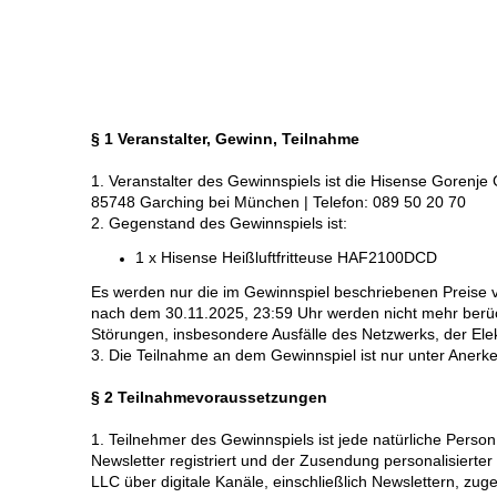
§ 1 Veranstalter, Gewinn, Teilnahme
1. Veranstalter des Gewinnspiels ist die Hisense Gorenj
85748 Garching bei München | Telefon: 089 50 20 70
2. Gegenstand des Gewinnspiels ist:
1 x Hisense Heißluftfritteuse HAF2100DCD
Es werden nur die im Gewinnspiel beschriebenen Preise v
nach dem 30.11.2025, 23:59 Uhr werden nicht mehr berücks
Störungen, insbesondere Ausfälle des Netzwerks, der Ele
3. Die Teilnahme an dem Gewinnspiel ist nur unter Aner
§ 2 Teilnahmevoraussetzungen
1. Teilnehmer des Gewinnspiels ist jede natürliche Perso
Newsletter registriert und der Zusendung personalisier
LLC über digitale Kanäle, einschließlich Newslettern, zug