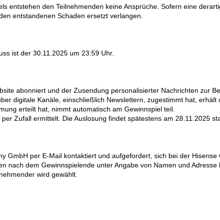
els entstehen den Teilnehmenden keine Ansprüche. Sofern eine derar
n den entstandenen Schaden ersetzt verlangen.
uss ist der 30.11.2025 um 23:59 Uhr.
bsite abonniert und der Zusendung personalisierter Nachrichten zur B
digitale Kanäle, einschließlich Newslettern, zugestimmt hat, erhält 
mmung erteilt hat, nimmt automatisch am Gewinnspiel teil.
er Zufall ermittelt. Die Auslosung findet spätestens am 28.11.2025 sta
y GmbH per E-Mail kontaktiert und aufgefordert, sich bei der Hisen
unden nach dem Gewinnspielende unter Angabe von Namen und Adresse
ilnehmender wird gewählt.