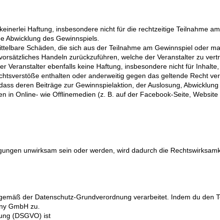
 keinerlei Haftung, insbesondere nicht für die rechtzeitige Teilnahme a
äße Abwicklung des Gewinnspiels.
nmittelbare Schäden, die sich aus der Teilnahme am Gewinnspiel oder m
vorsätzliches Handeln zurückzuführen, welche der Veranstalter zu vertr
r Veranstalter ebenfalls keine Haftung, insbesondere nicht für Inhalte
htsverstöße enthalten oder anderweitig gegen das geltende Recht ve
 dass deren Beiträge zur Gewinnspielaktion, der Auslosung, Abwicklun
en in Online- wie Offlinemedien (z. B. auf der Facebook-Seite, Websit
gungen unwirksam sein oder werden, wird dadurch die Rechtswirksamke
emäß der Datenschutz-Grundverordnung verarbeitet. Indem du den T
any GmbH zu.
nung (DSGVO) ist