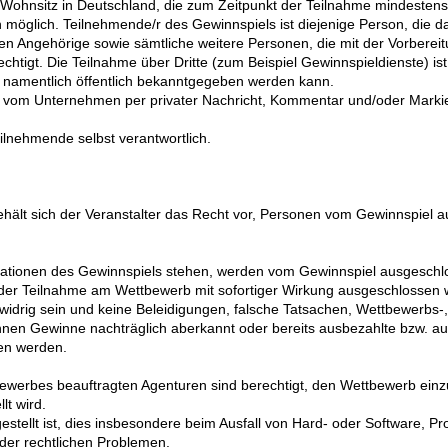
t Wohnsitz in Deutschland, die zum Zeitpunkt der Teilnahme mindestens 
n möglich. Teilnehmende/r des Gewinnspiels ist diejenige Person, die da
 Angehörige sowie sämtliche weitere Personen, die mit der Vorbereit
chtigt. Die Teilnahme über Dritte (zum Beispiel Gewinnspieldienste) is
er namentlich öffentlich bekanntgegeben werden kann.
 er vom Unternehmen per privater Nachricht, Kommentar und/oder Mark
ilnehmende selbst verantwortlich.
ält sich der Veranstalter das Recht vor, Personen vom Gewinnspiel a
lationen des Gewinnspiels stehen, werden vom Gewinnspiel ausgeschl
der Teilnahme am Wettbewerb mit sofortiger Wirkung ausgeschlossen 
htswidrig sein und keine Beleidigungen, falsche Tatsachen, Wettbewerbs
nnen Gewinne nachträglich aberkannt oder bereits ausbezahlte bzw. a
en werden.
bewerbes beauftragten Agenturen sind berechtigt, den Wettbewerb ein
lt wird.
tellt ist, dies insbesondere beim Ausfall von Hard- oder Software, Pr
oder rechtlichen Problemen.